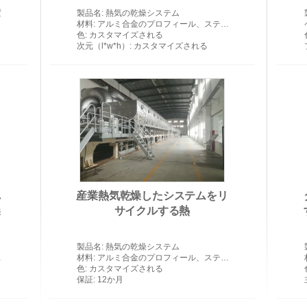
置
製品名
: 熱気の乾燥システム
材料
: アルミ合金のプロフィール、ステンレス鋼、炭素鋼
色
: カスタマイズされる
次元（l*w*h）
: カスタマイズされる
れ
産業熱気乾燥したシステムをリ
燥
サイクルする熱
製品名
: 熱気の乾燥システム
材料
: アルミ合金のプロフィール、ステンレス鋼、炭素鋼
色
: カスタマイズされる
保証
: 12か月