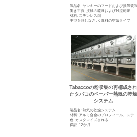
製品名
: ヤンキーのフードおよび換気装
働き主義
: 接触の乾燥および対流乾燥
材料
: ステンレス鋼
中型を熱しなさい
: 燃料の空気タイプ
Tabaccoの粉収集の再構成さ
たタバコのペーパー熱気の乾
システム
製品名
: 熱気の乾燥システム
材料
: アルミ合金のプロフィール、ステンレス鋼、炭素鋼
色
: カスタマイズされる
保証
: 12か月