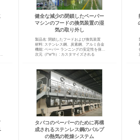
乾
健全な減少の閉鎖したペーパー
マシンのフードの換気装置の湿
気の取り外し
パルプの乾燥機械
製品名
: 閉鎖したフードおよび換気装置
材料
: ステンレス鋼、炭素鋼、アルミ合金
機能
: ペーパー ランニングの安定性を保障しなさい
次元（l*w*h）
: カスタマイズされる
ド
タバコのペーパーのために再構
ペ
成されるステンレス鋼のパルプ
の熱気の乾燥システム