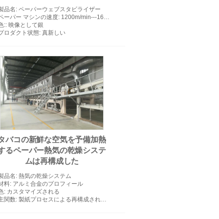
製品名
: ペーパーウェブスタビライザー
ペーパー マシンの速度
: 1200m/min---1600m/min
色:
: 映像として銀
プロダクト状態
: 真新しい
タバコの新鮮な空気を予備加熱
するペーパー熱気の乾燥システ
ムは再構成した
製品名
: 熱気の乾燥システム
材料
: アルミ合金のプロフィール
色
: カスタマイズされる
主関数
: 製紙プロセスによる再構成されたtabaccoへのプロセス タバコの茎、tabaccoの粉および他の無駄