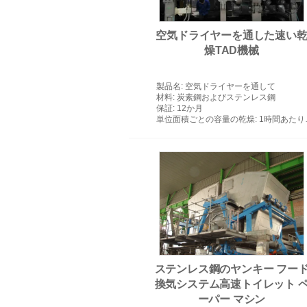
空気ドライヤーを通した速い
燥TAD機械
熱気の乾燥システム
製品名
: 空気ドライヤーを通して
材料
: 炭素鋼およびステンレス鋼
保証
: 12か月
単位面積ごとの容量の乾燥
: 1時間あたりの120-150kgH2O/m2
ステンレス鋼のヤンキー フー
換気システム高速トイレット 
ーパー マシン