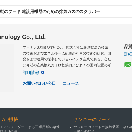
動のフード 建設用機器のための排気ガスのスクラバー
nology Co., Ltd.
品
フーナン3の職人技術Co.、株式会社は最適乾燥の換気
の技術およびエネルギー広範囲の利用の技術の研究、開
詳
発および適用で従事しているハイテク企業である。会社
は発明の産業換気および乾燥および多くの国内装置のギ
ャップをうめた、楽しむ換気の分野およびペーパー、タ
詳細情報
バコ、織物、nonwovens、特別な材料および他の企業
の乾燥の高い評判をある実用新案権および多くのパテン
お問い合わせ今日
ニュース
トの彼で専門家の大きい...
TAD機械
ヤンキーのフード
エアシリンダーによる工業用紙の急速
ヤンキーのフードの換気装置エネル
乾燥TAD機
ー減少の乾燥