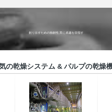
創り出すための独創性,常に卓越を目指す
気の乾燥システム & パルプの乾燥
蒸気のヒート・コイル
ペー