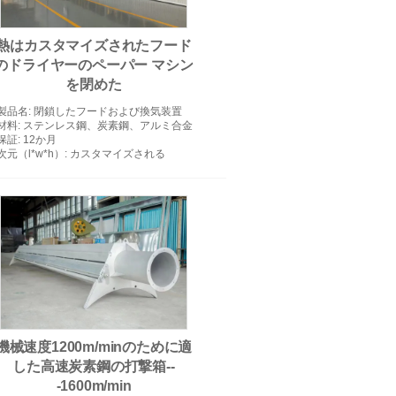
熱はカスタマイズされたフード
のドライヤーのペーパー マシン
を閉めた
TAD機械
製品名
: 閉鎖したフードおよび換気装置
材料
: ステンレス鋼、炭素鋼、アルミ合金
保証
: 12か月
次元（l*w*h）
: カスタマイズされる
機械速度1200m/minのために適
した高速炭素鋼の打撃箱--
-1600m/min